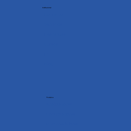
Institucional
Contacto
Servicios
Descargas
Cursos
En
Blog
Produtos
Analizadores
Controladores
Multimedidores