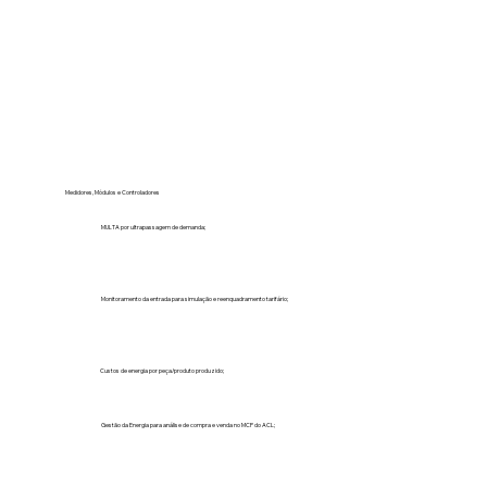
Medidores, Módulos e Controladores
MULTA por ultrapassagem de demanda;
Monitoramento da entrada para simulação e reenquadramento tarifário;
Custos de energia por peça/produto produzido;
Gestão da Energia para análise de compra e venda no MCP do ACL;