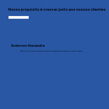
Nosso propósito é crescer junto aos nossos clientes
Anderson Alexandre
RE8000, o Santo Graal dos analisadores! Além de um equipamento, é a imagem do consultor moderno...