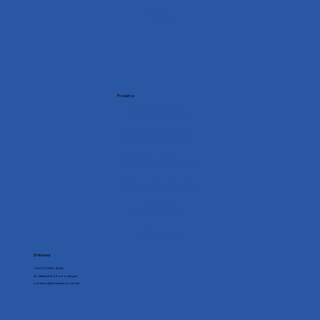
Blog
Produtos
Analisadores
Controladores
Multimedidores
Conectividade
Utilidades
Softwares
Embrasul
+55 51 3358-4000
Av. Bahia 684, Porto Alegre
contato@embrasul.com.br