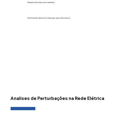
Medição setorizada ou por maquinário;
;
Monitoramento de Insumos (Água, gás, vapor, entre outros)
Conheça as soluções
Analises de Perturbações na Rede Elétrica