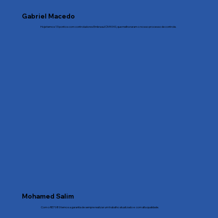
Gabriel Macedo
Hoje temos 13 pontos com controladores Embrasul CM4040, que melhoraram o nosso processo de controle.
Mohamed Salim
Com o RE7080 temos a garantia de sempre realizar um trabalho atualizado e com alta qualidade.