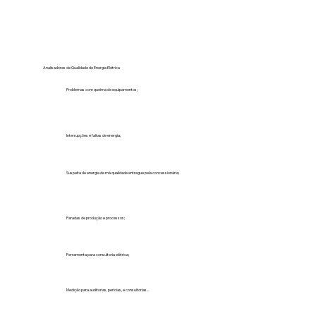
Analisadores de Qualidade de Energia Elétrica
Problemas com queima de equipamentos;
Interrupções e faltas de energia;
Suspeita de energia de má qualidade entregue pela concessionária;
Paradas de produção e processos;
Ferramenta para consultoria elétrica;
Medição para auditorias, perícias, e consultorias...