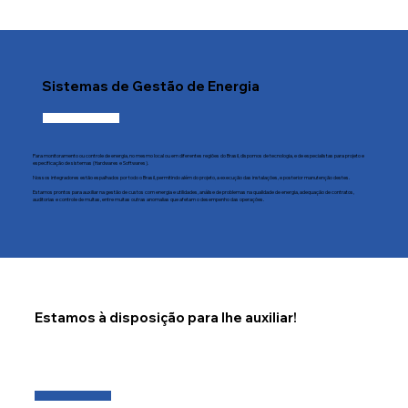
Sistemas de Gestão de Energia
Para monitoramento ou controle de energia, no mesmo local ou em diferentes regiões do Brasil, dispomos de tecnologia, e de especialistas para projeto e
especificação de sistemas (Hardwares e Softwares).
Nossos integradores estão espalhados por todo o Brasil, permitindo além do projeto, a execução das instalações, e posterior manutenção destes.
Estamos prontos para auxiliar na gestão de custos com energia e utilidades, análise de problemas na qualidade de energia, adequação de contratos,
auditorias e controle de multas, entre muitas outras anomalias que afetam o desempenho das operações.
Estamos à disposição para lhe auxiliar!