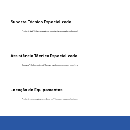
Suporte Técnico Especializado
Precisa de ajuda? Estaremos aqui, com especialistas no assunto, pra te ajudar!
Assistência Técnica Especializada
Estragou? Não tem problema! Manda para gente que atuamos em toda a linha!
Locação de Equipamentos
Precisa de mais um equipamento dessa vez? Temos um parque pra te atender!