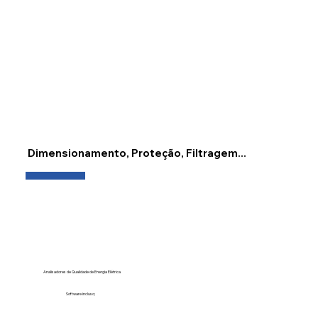
Conheça as soluções
Dimensionamento, Proteção, Filtragem...
Analisadores de Qualidade de Energia Elétrica
Software incluso;