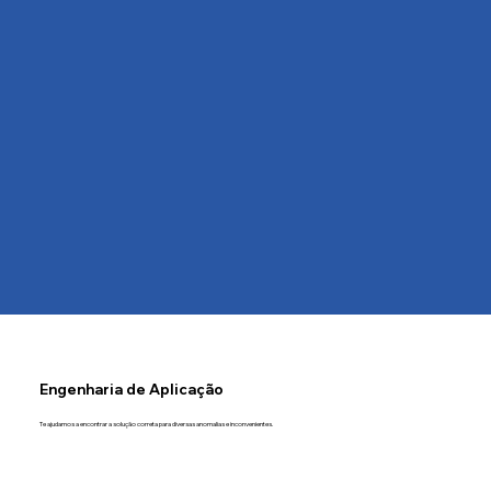
Engenharia de Aplicação
Te ajudamos a encontrar a solução correta para diversas anomalias e inconvenientes.