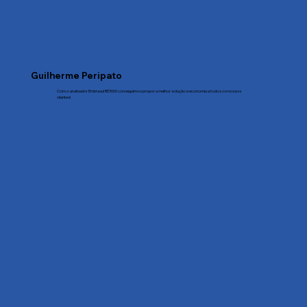
Guilherme Peripato
Com o analisador Embrasul RE3000 conseguimos propor a melhor solução e economia a todos os nossos
clientes!