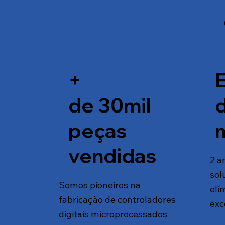
+
de 30mil
peças
vendidas
2 a
sol
Somos pioneiros na
eli
fabricação de controladores
exc
digitais microprocessados