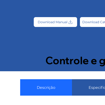
Download Manual
Download Ca
Controle e g
Descrição
Especifi