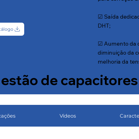
☑ Saída dedicad
DHT​;
tálogo
☑ Aumento da d
diminuição da co
melhoria da ten
estão de capacitores 
cações
Vídeos
Caracte