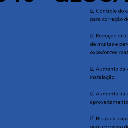
☑ Controle do 
para correção de
☑ Redução de cu
de multas e per
excedentes reati
☑ Aumento da vi
instalação​;
☑ Aumento da ef
aproveitamento 
☑ Bloqueio capa
para correção de