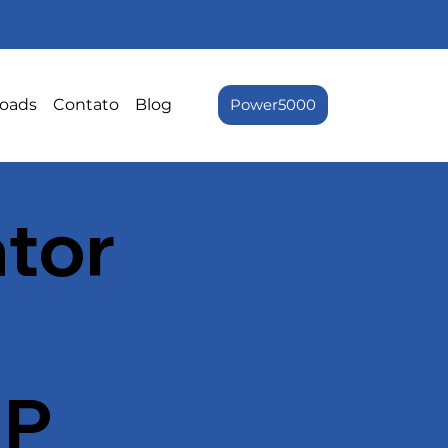
oads
Contato
Blog
Power5000
ator
AP