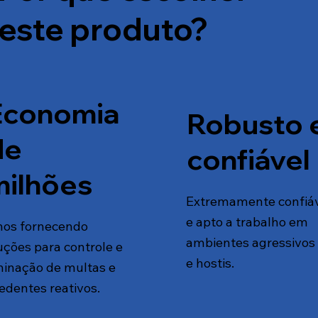
este produto?
Economia
Robusto 
de
confiável
milhões
Extremamente confiá
e apto a trabalho em
nos fornecendo
ambientes agressivos
uções para controle e
e hostis.
minação de multas e
edentes reativos.