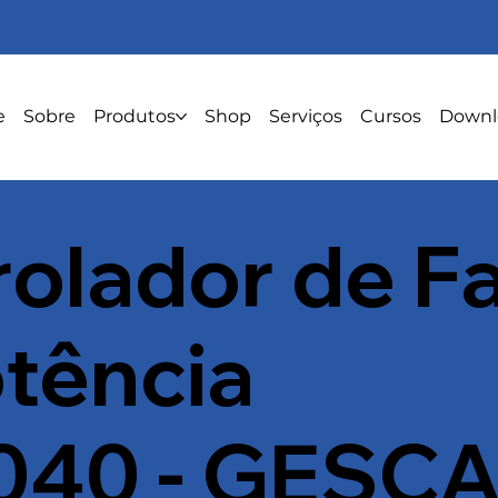
e
Sobre
Produtos
Shop
Serviços
Cursos
Downl
olador de F
tência
40 - GESC