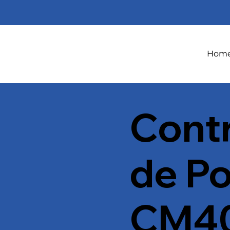
Hom
Contr
de Po
CM40