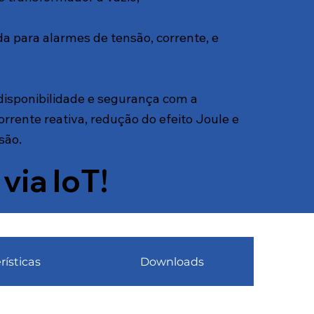
a para alarmes de tensão, corrente, e
isponibilidade e segurança com a
rrente reativa, redução do efeito Joule e
são.
via IoT!
rísticas
Downloads