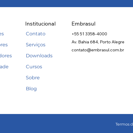
Institucional
Embrasul
es
Contato
+55 51 3358-4000
Av. Bahia 684, Porto Alegre
res
Serviços
contato@embrasul.com.br
dores
Downloads
dade
Cursos
Sobre
Blog
Termos d