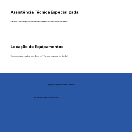
Assistência Técnica Especializada
Estragou? Não tem problema! Manda para gente que atuamos em toda a linha!
Locação de Equipamentos
Precisa de mais um equipamento dessa vez? Temos um parque pra te atender!
Faça seu orçamento agora mesmo
Faça seu orçamento agora mesmo