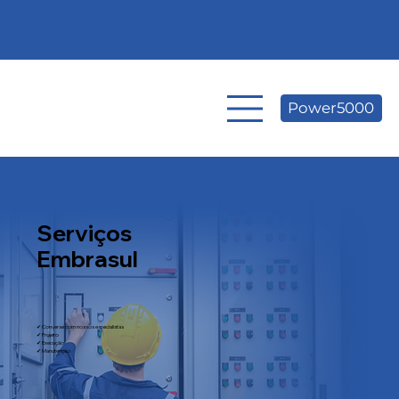
Power5000
Serviços
Embrasul
✔ Converse com nossos especialistas
✔ Projeto
✔ Execução
✔ Manutenção