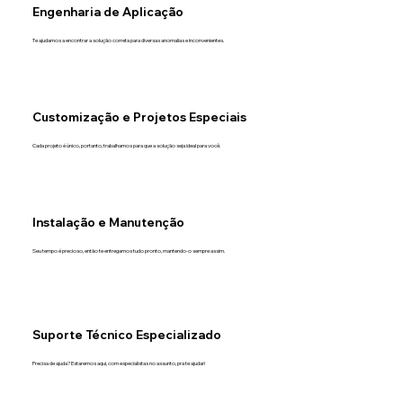
Engenharia de Aplicação
Te ajudamos a encontrar a solução correta para diversas anomalias e inconvenientes.
Customização e Projetos Especiais
Cada projeto é único, portanto, trabalhamos para que a solução seja ideal para você.
Instalação e Manutenção
Seu tempo é precioso, então te entregamos tudo pronto, mantendo-o sempre assim.
Suporte Técnico Especializado
Precisa de ajuda? Estaremos aqui, com especialistas no assunto, pra te ajudar!