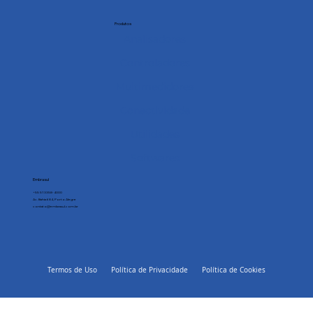
Produtos
Analisadores
Controladores
Multimedidores
Conectividade
Utilidades
Softwares
Embrasul
+55 51 3358-4000
Av. Bahia 684, Porto Alegre
contato@embrasul.com.br
Termos de Uso
Política de Privacidade
Política de Cookies