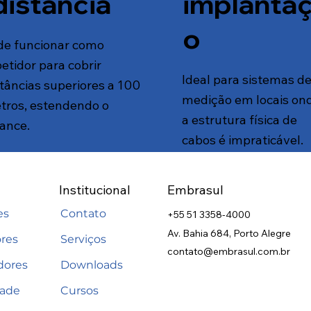
implanta
distância
o
de funcionar como
etidor para cobrir
Ideal para sistemas d
stâncias superiores a 100
medição em locais on
tros, estendendo o
a estrutura física de
cance.
cabos é impraticável.
Institucional
Embrasul
es
Contato
+55 51 3358-4000
Av. Bahia 684, Porto Alegre
res
Serviços
contato@embrasul.com.br
dores
Downloads
dade
Cursos