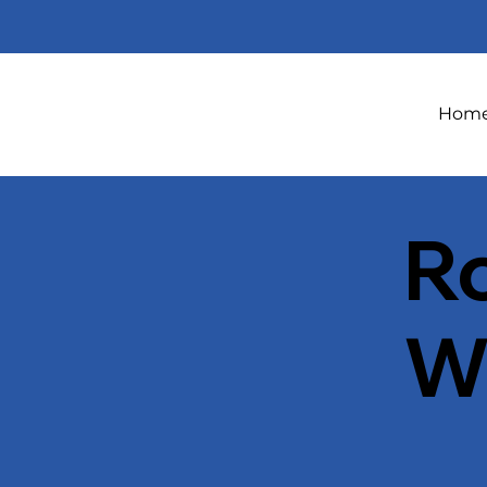
Hom
R
W