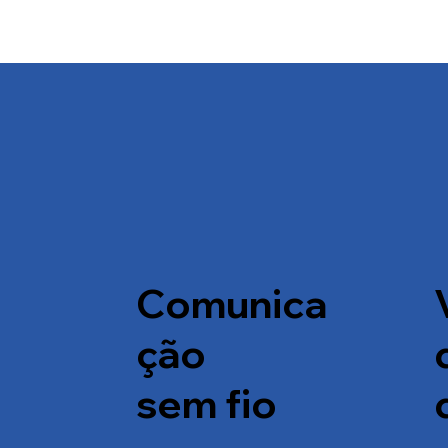
Comunica
ção
sem fio