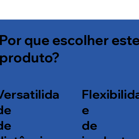
Por que escolher est
produto?
Flexibilid
Versatilida
e
de
de
de