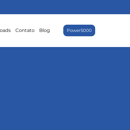
oads
Contato
Blog
Power5000