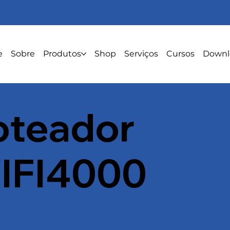
e
Sobre
Produtos
Shop
Serviços
Cursos
Downl
oteador
IFI4000