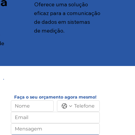
çã
Oferece uma solução
eficaz para a comunicação
de dados em sistemas
de medição.
e
de
Faça o seu orçamento agora mesmo!