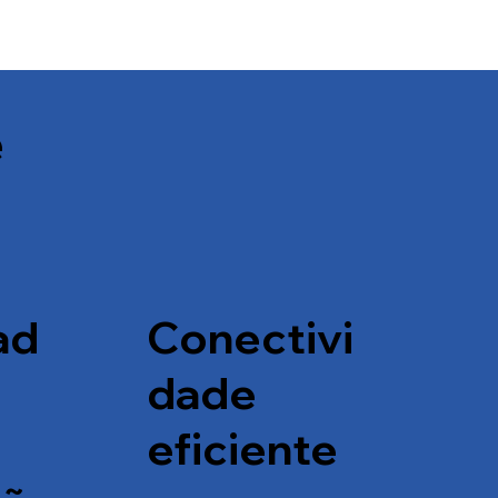
e
ad
Conectivi
dade
eficiente