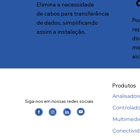
Elimina a necessidade
de cabos para transferência
Po
de dados, simplificando
rep
assim a instalação.
di
me
al
Produtos
Analisador
Siga-nos em nossas redes sociais
Controlado
Multimedi
Conectivi