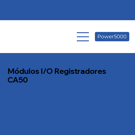
Power5000
Módulos I/O Registradores
CA50