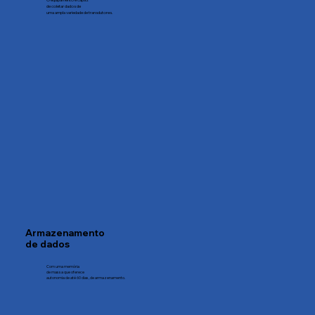
de coletar dados de
uma ampla variedade de transdutores.
Armazenamento
de dados
Com uma memória
de massa que oferece
autonomia de até 60 dias, de armazenamento.