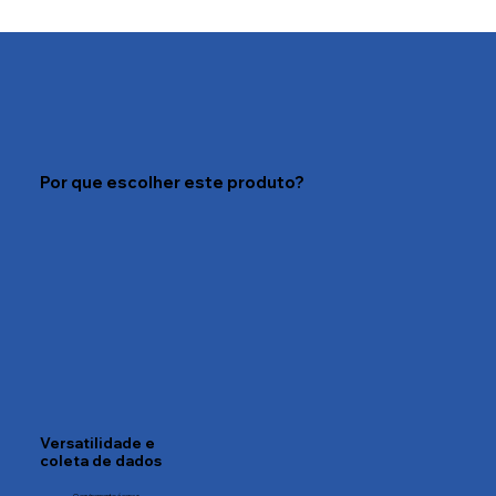
Por que escolher este produto?
Versatilidade e
coleta de dados
O equipamento é capaz