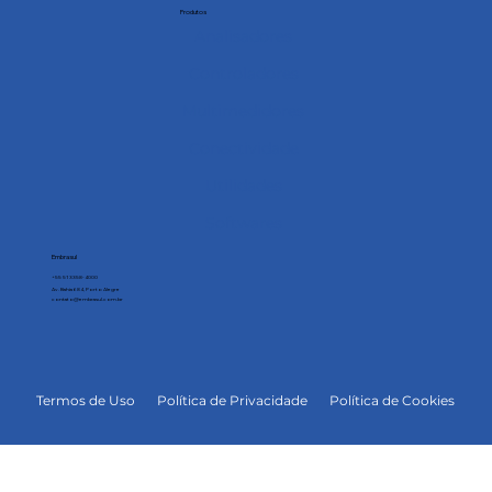
Produtos
Analisadores
Controladores
Multimedidores
Conectividade
Utilidades
Softwares
Embrasul
+55 51 3358-4000
Av. Bahia 684, Porto Alegre
contato@embrasul.com.br
Termos de Uso
Política de Privacidade
Política de Cookies