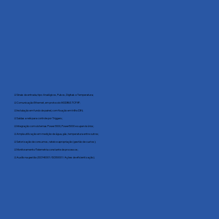
☑ Sinais de entrada, tipo: Analógicos, Pulsos, Digitais e Temperatura;
☑ Comunicação Ethernet, em protocolo MODBUS TCP/IP;
☑ Instalação em fundo de painel, com fixação em trilho DIN;
☑ Saídas a relé para controle por Triggers;
☑ Integração com sistemas Power3000, Power5000 e supervisórios;
☑ Ampla utilização em medição de água, gás, temperatura entre outros;
☑ Setorização de consumos, rateio e apropriação (gestão de custos);
☑ Monitoramento/Telemetria constante de processos;
☑ Auxílio na gestão (ISO140001 / ISO50001 / Ações de eficientização).