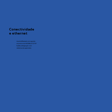
Conectividade
e ethernet
A porta Ethernet com suporte
ao protocolo MODBUS TCP/IP
facilita a integração com
sistemas de supervisão.