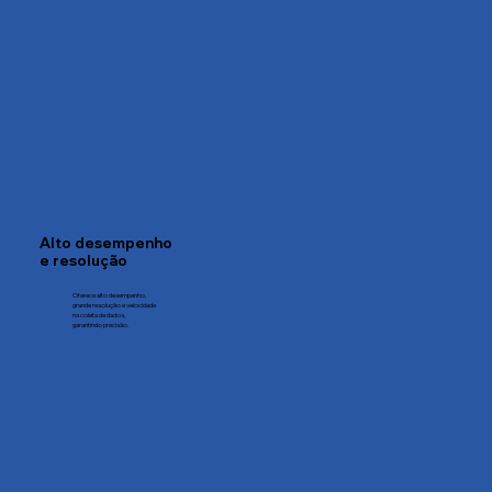
Alto desempenho
e resolução
Oferece alto desempenho,
grande resolução e velocidade
na coleta de dados,
garantindo precisão.