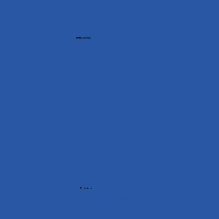
Institucional
Contato
Serviços
Downloads
Cursos
Sobre
Blog
Produtos
Analisadores
Controladores