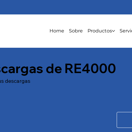
Home
Sobre
Productos
Servi
cargas de RE4000
us descargas