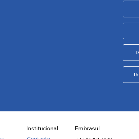
D
De
Institucional
Embrasul
es
Contacto