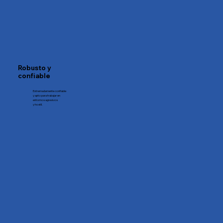
Robusto y
confiable
Extremadamente confiable
y apto para trabajar en
entornos agresivos
y hostil.