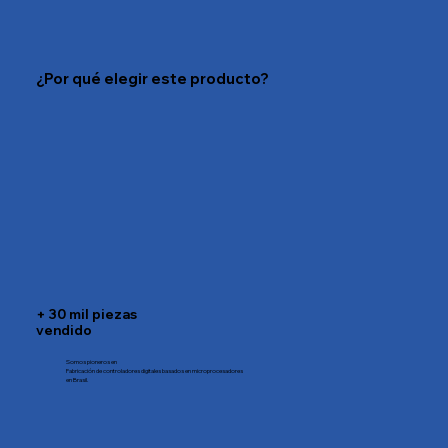
¿Por qué elegir este producto?
+ 30 mil piezas
vendido
Somos pioneros en
Fabricación de controladores digitales basados en microprocesadores
en Brasil.