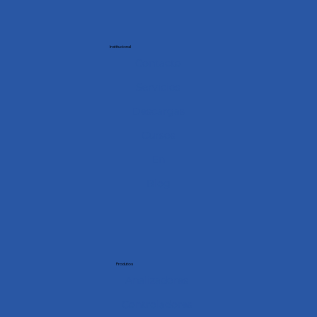
Institucional
Contacto
Servicios
Descargas
Cursos
En
Blog
Produtos
Analizadores
Controladores