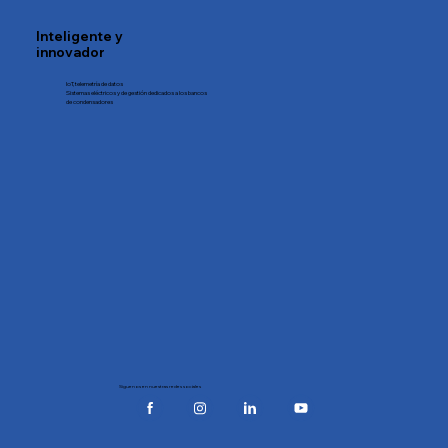
Inteligente y
innovador
IoT, telemetría de datos
Sistemas eléctricos y de gestión dedicados a los bancos
de condensadores
Síguenos en nuestras redes sociales