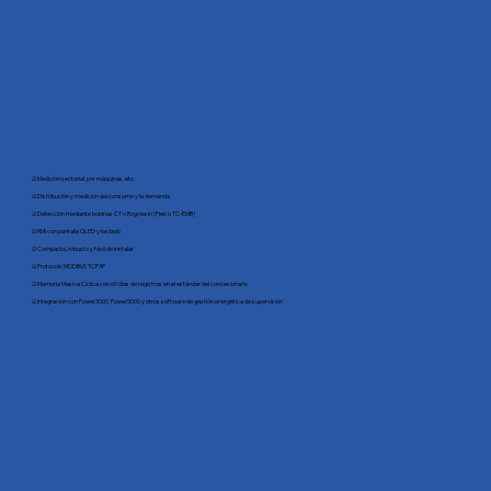
☑ Medición sectorial, por máquinas, etc.
☑ Distribución y medición del consumo y la demanda
☑ Detección mediante bobinas CT o Rogowski (Flex o TC-EMB)
☑ HMI con pantalla OLED y teclado
☑ Compacto, robusto y fácil de instalar
☑ Protocolo MODBUS TCP/IP
☑ Memoria Masiva Cíclica con 60 días de registros en el estándar del concesionario
☑ Integración con Power3000, Power5000 y otros software de gestión energética de supervisión