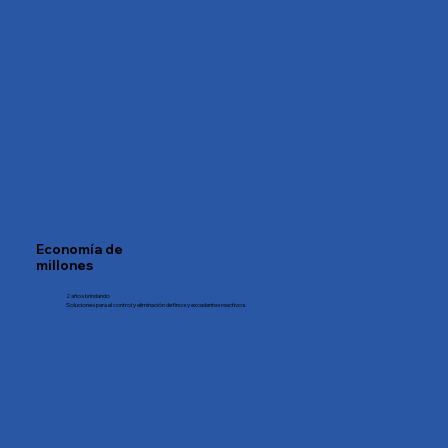
Economía de
millones
2 años brindando
Soluciones para el control y eliminación de finos y excedentes reactivos.