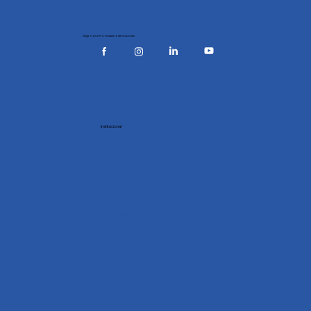
Siga-nos em nossas redes sociais
Institucional
Contato
Serviços
Downloads
Cursos
Sobre
Blog