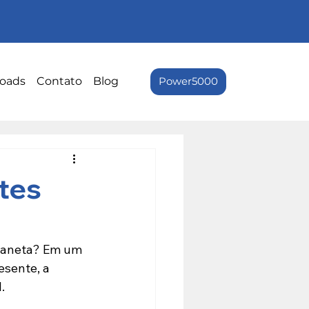
oads
Contato
Blog
Power5000
tes
planeta? Em um 
sente, a 
.