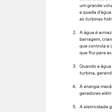
um grande volu
e queda d’água 
as turbinas hidr
A água é arma
barragem, crian
que controla a 
que flui para as
Quando a água é
turbina, gerand
A energia mecân
geradores elétr
A eletricidade 