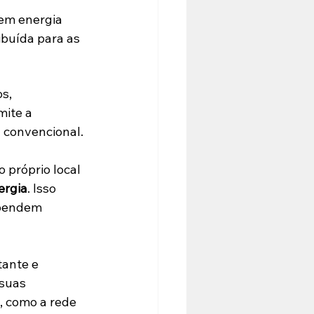
em energia 
ibuída para as 
s, 
ite a 
a convencional.
 próprio local 
ergia
. Isso 
pendem 
tante e 
suas 
, como a rede 