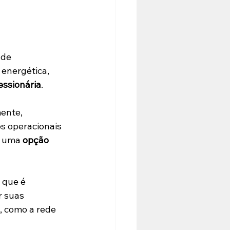
 de 
energética, 
essionária
.
ente, 
os operacionais 
r uma 
opção 
 que é 
 suas 
, como a rede 