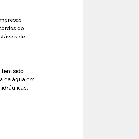
empresas 
cordos de 
táveis de 
 tem sido 
ca da água em 
idráulicas.