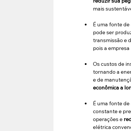
reduzir sua pe
mais sustentáve
É uma fonte de e
pode ser produz
transmissão e d
pois a empresa 
Os custos de in
tornando a ener
e de manutenção
econômica a lo
É uma fonte de e
constante e pre
operações e 
re
elétrica conven