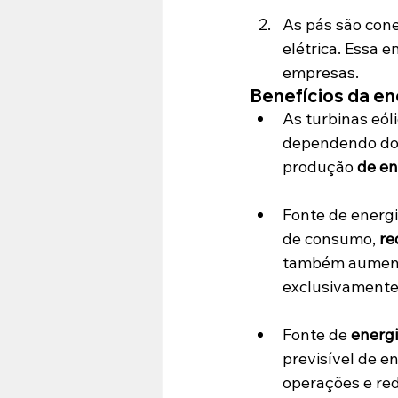
As pás são cone
elétrica. Essa e
empresas.
Benefícios da en
As turbinas eól
dependendo do t
produção
 de e
Fonte de energia
de consumo, 
re
também aument
exclusivamente 
Fonte de 
energi
previsível de e
operações e red