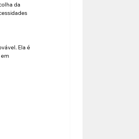
colha da 
cessidades 
vável. Ela é 
 em 