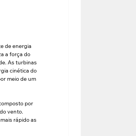
te de energia 
a a força do 
de. As turbinas 
gia cinética do 
por meio de um 
 composto por 
do vento. 
mais rápido as 