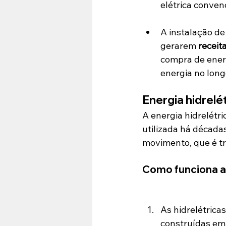
elétrica conven
A instalação de
gerarem 
receit
compra de energ
energia no long
Energia hidrelé
A energia hidrelétr
utilizada há década
movimento, que é tr
Como funciona a 
As hidrelétrica
construídas em 