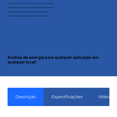
☑ Correção do fator de potência com simulação de bancos e capacitores;
☑ Levantamento de curvas de carga e consumidores ou transformadores;
☑ ​Análise de crédito de ICMS e Gestão de Modalidades tarifárias;
☑ ​Comparação de energia, identificação de fraudes e fiscalização.
Análise de energia para qualquer aplicação em
qualquer local!
Descrição
Especificações
Vídeos