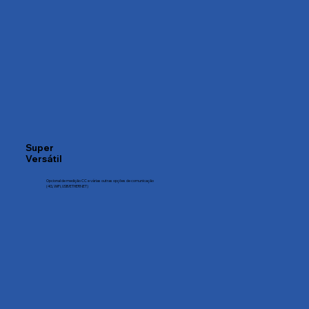
Super
Versátil
Opcional de medição CC e várias outras opções de comunicação
(4G, WiFi, USB/ETHERNET)