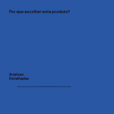
Por que escolher este produto?
Analises
Detalhadas
Captura sinais de corrente e tensão simultaneamente, permitindo análises minuciosas.