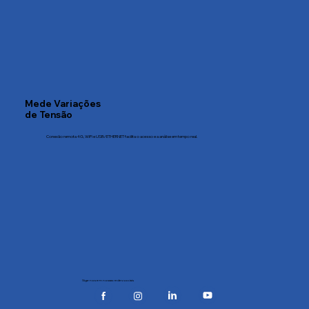
Mede Variações
de Tensão
Conexão remota 4G, WiFi e USB/ETHERNET facilita o acesso e a análise em tempo real.
Siga-nos em nossas redes sociais