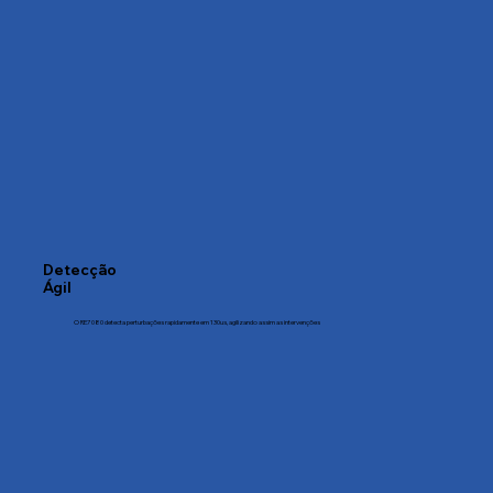
Detecção
Ágil
O RE7080 detecta perturbações rapidamente em 130us, agilizando assim as intervenções