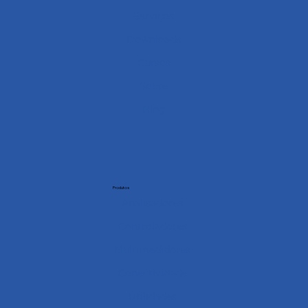
Serviços
Downloads
Cursos
Sobre
Blog
Produtos
Analisadores
Controladores
Multimedidores
Conectividade
Utilidades